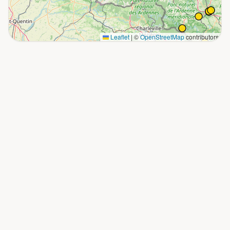
Leaflet
|
©
OpenStreetMap
contributors