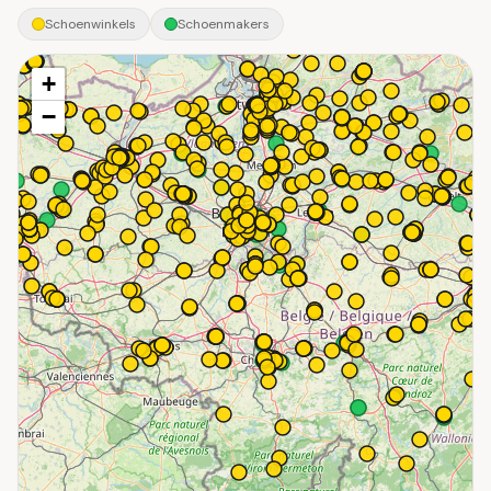
Schoenwinkels
Schoenmakers
+
−