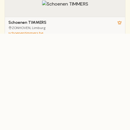
Schoenen TIMMERS
ZONHOVEN
, Limburg
schoenentimmers.be
LA BOTTEGA
HASSELT
, Limburg
labottega.be